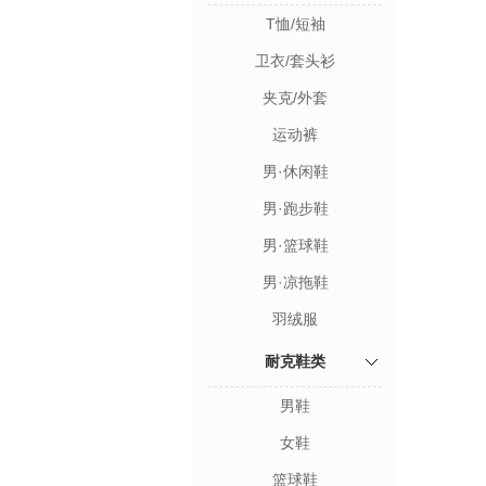
T恤/短袖
卫衣/套头衫
夹克/外套
运动裤
男·休闲鞋
男·跑步鞋
男·篮球鞋
男·凉拖鞋
羽绒服
耐克鞋类
男鞋
女鞋
篮球鞋