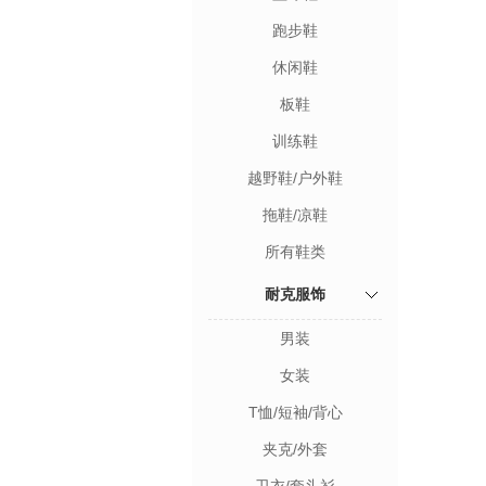
跑步鞋
休闲鞋
板鞋
训练鞋
越野鞋/户外鞋
拖鞋/凉鞋
所有鞋类
耐克服饰
男装
女装
T恤/短袖/背心
夹克/外套