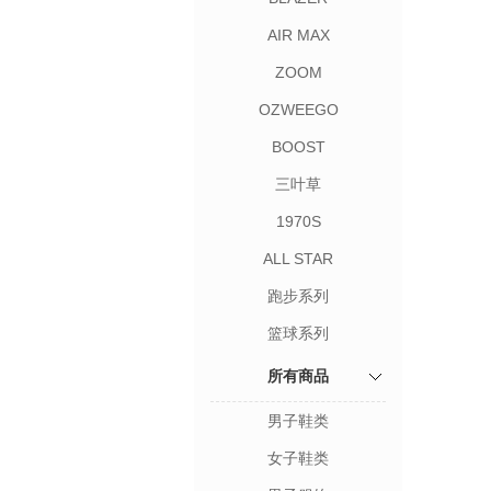
AIR MAX
ZOOM
OZWEEGO
BOOST
三叶草
1970S
ALL STAR
跑步系列
篮球系列
所有商品
男子鞋类
女子鞋类