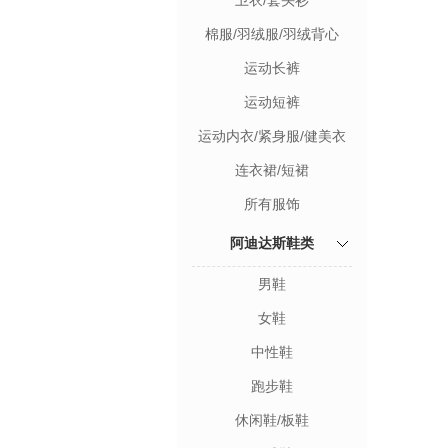
卫衣/套头衫
棉服/羽绒服/羽绒背心
运动长裤
运动短裤
运动内衣/紧身服/健美衣
连衣裙/短裙
所有服饰
阿迪达斯鞋类
男鞋
女鞋
中性鞋
跑步鞋
休闲鞋/板鞋