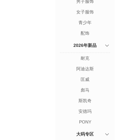
男子服饰
女子服饰
青少年
配饰
2026年新品
耐克
阿迪达斯
匡威
彪马
斯凯奇
安德玛
PONY
大码专区