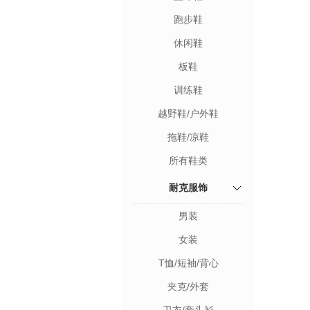
跑步鞋
休闲鞋
板鞋
训练鞋
越野鞋/户外鞋
拖鞋/凉鞋
所有鞋类
耐克服饰
男装
女装
T恤/短袖/背心
夹克/外套