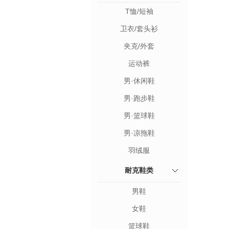
T恤/短袖
卫衣/套头衫
夹克/外套
运动裤
男·休闲鞋
男·跑步鞋
男·篮球鞋
男·凉拖鞋
羽绒服
耐克鞋类
男鞋
女鞋
篮球鞋