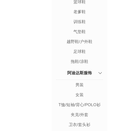
篮球鞋
老爹鞋
训练鞋
气垫鞋
越野鞋/户外鞋
足球鞋
拖鞋/凉鞋
阿迪达斯服饰
男装
女装
T恤/短袖/背心/POLO衫
夹克/外套
卫衣/套头衫