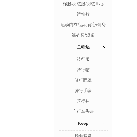
棉服/羽绒服/羽绒背心
运动裤
运动内衣/运动背心/健身
服
连衣裙/短裙
兰帕达
骑行服
骑行帽
骑行面罩
骑行手套
骑行袜
自行车头盔
Keep
瑜伽装备