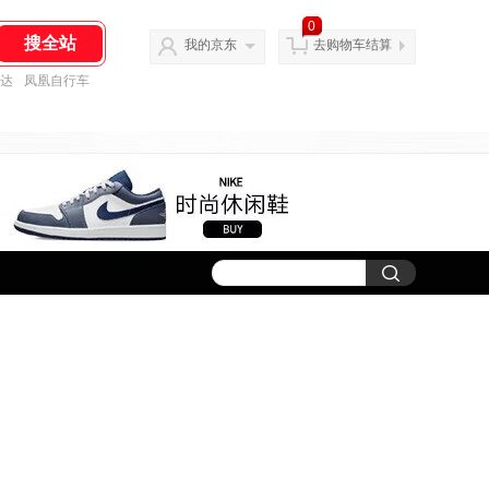
0
我的京东
去购物车结算
达
凤凰自行车